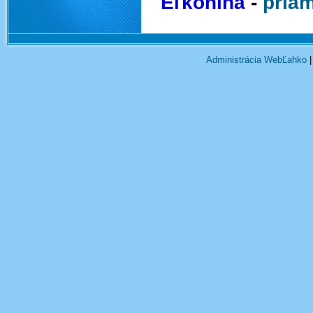
Eľkonina
-
priam
Administrácia WebĽahko