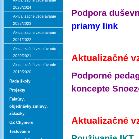
Aktualizačné vzdelávanie
2023/2024
Podpora duševn
Aktualizačné vzdelávanie
priamy link
2022/2023
Aktualizačné vzdelávanie
2021/2022
Aktualizačné vzdelávanie
Aktualizačné v
2020/2021
Aktualizačné vzdelávanie
2019/2020
Podporné pedag
Rada školy
koncepte Snoez
Projekty
Faktúry‚
objednávky‚zmluvy‚
zákazky
Aktualizačné v
OZ Chymere
Testovanie
Používanie IKT 