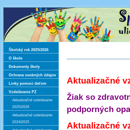
Školský rok 2025/2026
O škole
Dokumenty školy
Ochrana osobných údajov
Aktualizačné v
Linky pomoci deťom
Vzdelávanie PZ
Žiak so zdravo
Aktualizačné vzdelávanie
podporných opa
2025/2026
Aktualizačné vzdelávanie
2024/2025
Aktualizačné v