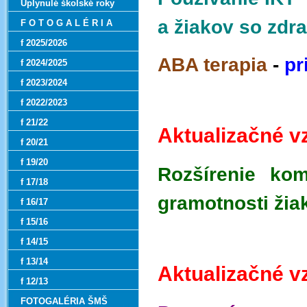
Uplynulé školské roky
a žiakov so zd
F O T O G A L É R I A
f 2025/2026
ABA terapia
-
pr
f 2024/2025
f 2023/2024
f 2022/2023
f 21/22
Aktualizačné v
f 20/21
f 19/20
Rozšírenie kom
f 17/18
gramotnosti žia
f 16/17
f 15/16
f 14/15
f 13/14
Aktualizačné v
f 12/13
FOTOGALÉRIA ŠMŠ