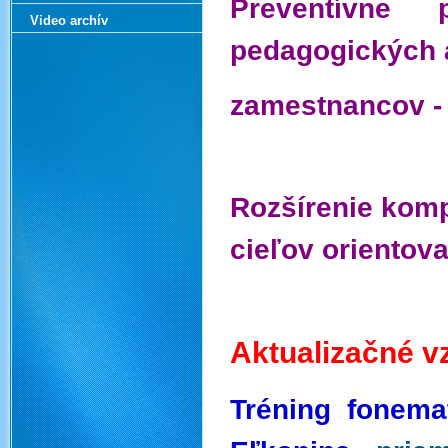
Preventívne 
Video archív
pedagogických 
zamestnancov 
Rozšírenie kom
cieľov orientov
Aktualizačné v
Tréning fonema