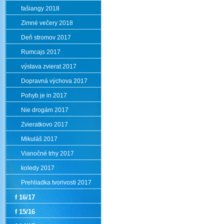
fašiangy 2018
Zimné večery 2018
Deň stromov 2017
Rumcajs 2017
výstava zvierat 2017
Dopravná výchova 2017
Pohyb je in 2017
Nie drogám 2017
Zvieratkovo 2017
Mikuláš 2017
Vianočné trhy 2017
koledy 2017
Prehliadka tvorivosti 2017
f 16/17
f 15/16