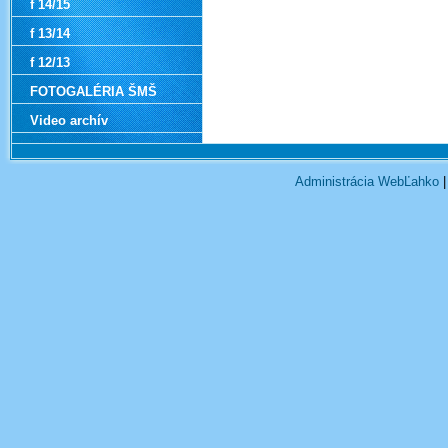
f 14/15
f 13/14
f 12/13
FOTOGALÉRIA ŠMŠ
Video archív
Administrácia WebĽahko