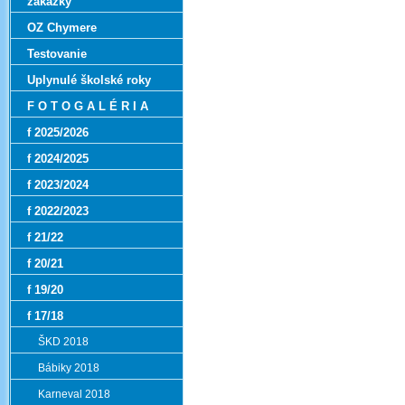
zákazky
OZ Chymere
Testovanie
Uplynulé školské roky
F O T O G A L É R I A
f 2025/2026
f 2024/2025
f 2023/2024
f 2022/2023
f 21/22
f 20/21
f 19/20
f 17/18
ŠKD 2018
Bábiky 2018
Karneval 2018