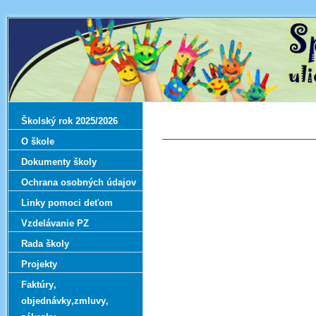
Školský rok 2025/2026
O škole
Dokumenty školy
Ochrana osobných údajov
Linky pomoci deťom
Vzdelávanie PZ
Rada školy
Projekty
Faktúry‚
objednávky‚zmluvy‚