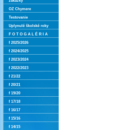
zákazky
OZ Chymere
Testovanie
Uplynulé školské roky
F O T O G A L É R I A
f 2025/2026
f 2024/2025
f 2023/2024
f 2022/2023
f 21/22
f 20/21
f 19/20
f 17/18
f 16/17
f 15/16
f 14/15