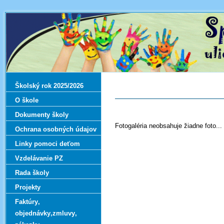
Školský rok 2025/2026
O škole
Dokumenty školy
Fotogaléria neobsahuje žiadne foto...
Ochrana osobných údajov
Linky pomoci deťom
Vzdelávanie PZ
Rada školy
Projekty
Faktúry‚
objednávky‚zmluvy‚