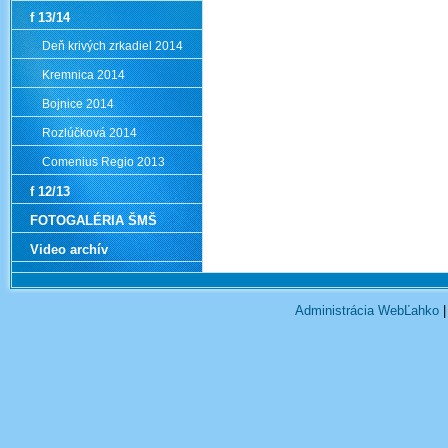
f 13/14
Deň krivých zrkadiel 2014
Kremnica 2014
Bojnice 2014
Rozlúčková 2014
Comenius Regio 2013
f 12/13
FOTOGALÉRIA ŠMŠ
Video archív
Administrácia WebĽahko