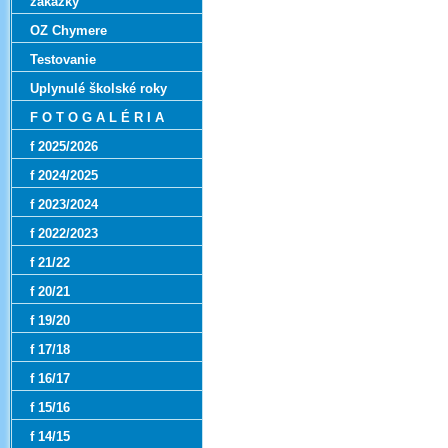
zákazky
OZ Chymere
Testovanie
Uplynulé školské roky
F O T O G A L É R I A
f 2025/2026
f 2024/2025
f 2023/2024
f 2022/2023
f 21/22
f 20/21
f 19/20
f 17/18
f 16/17
f 15/16
f 14/15