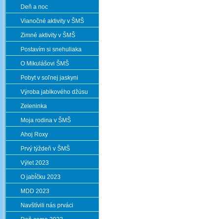
Deň a noc
Vianočné aktivity v ŠMŠ
Zimné aktivity v ŠMŠ
Postavím si snehuliaka
O Mikulášovi ŠMŠ
Pobyt v soľnej jaskyni
Výroba jablkového džúsu
Zeleninka
Moja rodina v ŠMŠ
Ahoj Roxy
Prvý týždeň v ŠMŠ
Výlet 2023
O jabĺčku 2023
MDD 2023
Navštívili nás prváci