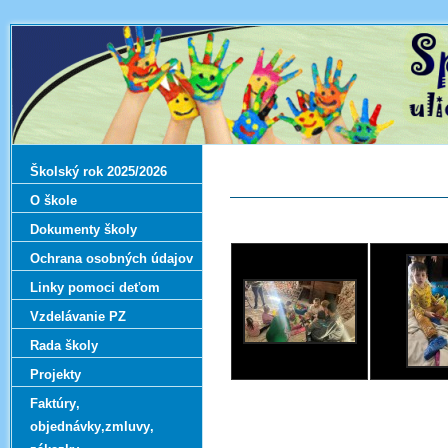
Školský rok 2025/2026
O škole
Dokumenty školy
Ochrana osobných údajov
Linky pomoci deťom
Vzdelávanie PZ
Rada školy
Projekty
Faktúry‚
objednávky‚zmluvy‚