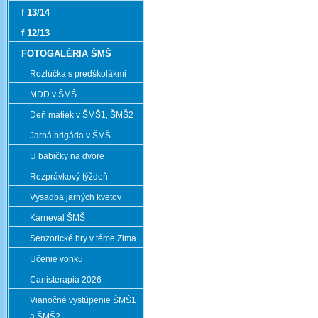
f 13/14
f 12/13
FOTOGALÉRIA ŠMŠ
Rozlúčka s predškolákmi
MDD v ŠMŠ
Deň matiek v ŠMŠ1‚ ŠMŠ2
Jarná brigáda v ŠMŠ
U babičky na dvore
Rozprávkový týždeň
Výsadba jarných kvetov
Karneval ŠMŠ
Senzorické hry v téme Zima
Učenie vonku
Canisterapia 2026
Vianočné vystúpenie ŠMŠ1
a ŠMŠ2