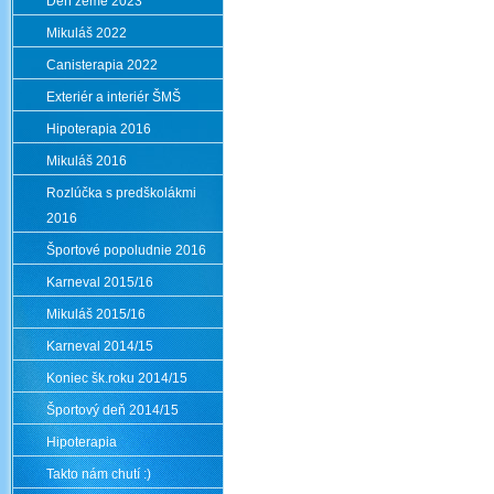
Deň zeme 2023
Mikuláš 2022
Canisterapia 2022
Exteriér a interiér ŠMŠ
Hipoterapia 2016
Mikuláš 2016
Rozlúčka s predškolákmi
2016
Športové popoludnie 2016
Karneval 2015/16
Mikuláš 2015/16
Karneval 2014/15
Koniec šk.roku 2014/15
Športový deň 2014/15
Hipoterapia
Takto nám chutí :)