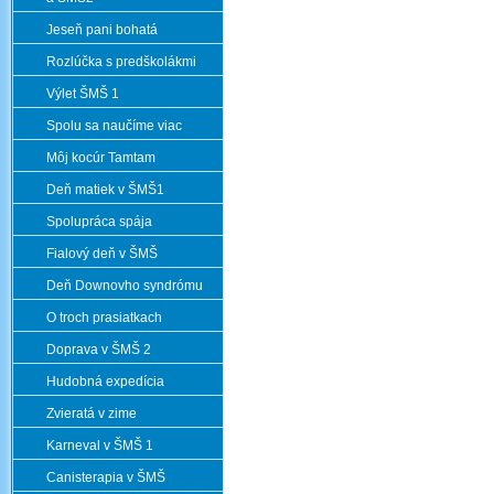
Jeseň pani bohatá
Rozlúčka s predškolákmi
Výlet ŠMŠ 1
Spolu sa naučíme viac
Môj kocúr Tamtam
Deň matiek v ŠMŠ1
Spolupráca spája
Fialový deň v ŠMŠ
Deň Downovho syndrómu
O troch prasiatkach
Doprava v ŠMŠ 2
Hudobná expedícia
Zvieratá v zime
Karneval v ŠMŠ 1
Canisterapia v ŠMŠ