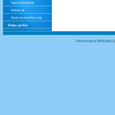
Takto pracujeme
Hráme sa
Spolu sa naučíme viac
Video archív
Administrácia WebĽahko