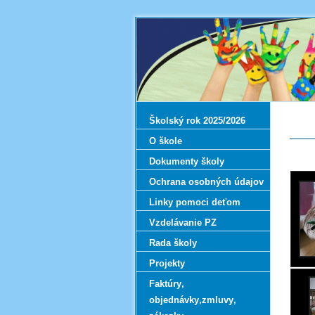
Školský rok 2025/2026
O škole
Dokumenty školy
Ochrana osobných údajov
Linky pomoci deťom
Vzdelávanie PZ
Rada školy
Projekty
Faktúry‚
objednávky‚zmluvy‚