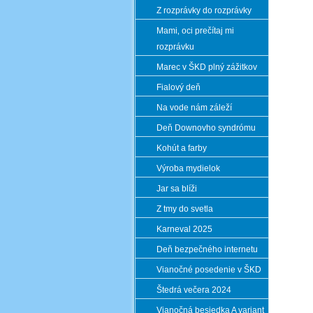
Z rozprávky do rozprávky
Mami‚ oci prečítaj mi
rozprávku
Marec v ŠKD plný zážitkov
Fialový deň
Na vode nám záleží
Deň Downovho syndrómu
Kohút a farby
Výroba mydielok
Jar sa blíži
Z tmy do svetla
Karneval 2025
Deň bezpečného internetu
Vianočné posedenie v ŠKD
Štedrá večera 2024
Vianočná besiedka A variant