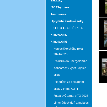
zákazky
OZ Chymere
Testovanie
Uplynulé školské roky
F O T O G A L É R I A
f 2025/2026
f 2024/2025
Koniec školského roka
2024/2025
Exkurzia do Energolandie
Koncoročný výlet Bojnice
MDD
Expedícia za pokladom
MDD v triede AUT1
Futbalový turnaj v TO 2025
Limonádový deň a majáles