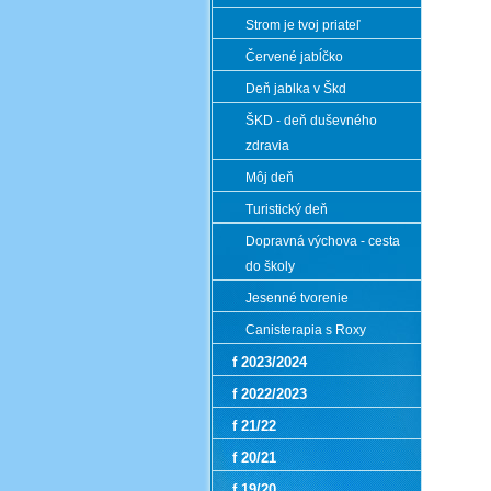
Strom je tvoj priateľ
Červené jabĺčko
Deň jablka v Škd
ŠKD - deň duševného
zdravia
Môj deň
Turistický deň
Dopravná výchova - cesta
do školy
Jesenné tvorenie
Canisterapia s Roxy
f 2023/2024
f 2022/2023
f 21/22
f 20/21
f 19/20