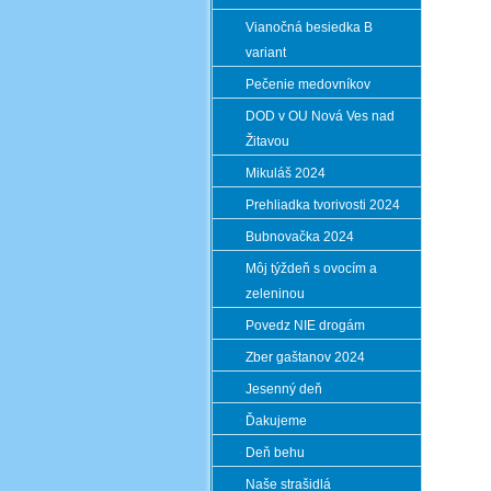
Vianočná besiedka B
variant
Pečenie medovníkov
DOD v OU Nová Ves nad
Žitavou
Mikuláš 2024
Prehliadka tvorivosti 2024
Bubnovačka 2024
Môj týždeň s ovocím a
zeleninou
Povedz NIE drogám
Zber gaštanov 2024
Jesenný deň
Ďakujeme
Deň behu
Naše strašidlá