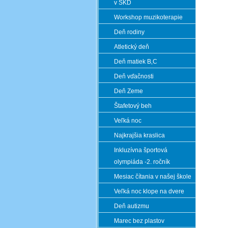
v ŠKD
Workshop muzikoterapie
Deň rodiny
Atletický deň
Deň matiek B‚C
Deň vďačnosti
Deň Zeme
Štafetový beh
Veľká noc
Najkrajšia kraslica
Inkluzívna športová
olympiáda -2. ročník
Mesiac čítania v našej škole
Veľká noc klope na dvere
Deň autizmu
Marec bez plastov